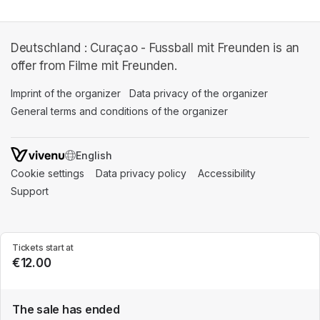
Deutschland : Curaçao - Fussball mit Freunden is an
offer from Filme mit Freunden.
Imprint of the organizer
(opens in a new tab)
Data privacy of the organizer
(opens in 
General terms and conditions of the organizer
(opens in a new ta
SWITCH LANGUAGE
Cookie settings
(opens in a new tab)
Data privacy policy
(opens in a new tab)
Accessibility
(opens in a n
Support
(opens in a new tab)
Tickets start at
€12.00
The sale has ended