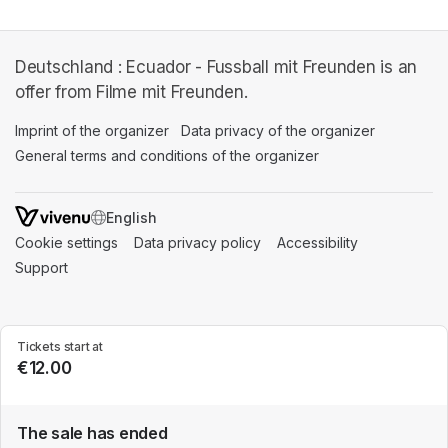
Deutschland : Ecuador - Fussball mit Freunden is an
offer from Filme mit Freunden.
Imprint of the organizer
(opens in a new tab)
Data privacy of the organizer
(opens in 
General terms and conditions of the organizer
(opens in a new ta
SWITCH LANGUAGE
Cookie settings
(opens in a new tab)
Data privacy policy
(opens in a new tab)
Accessibility
(opens in a n
Support
(opens in a new tab)
Tickets start at
€12.00
The sale has ended